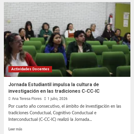
Se
realizó
el
LVI
Seminario
de
Procesos
de
Enfermería
Actividades Docentes
Jornada Estudiantil impulsa la cultura de
investigación en las tradiciones C-CC-IC
Ana Teresa Flores
1 julio, 2026
Por cuarto año consecutivo, el ámbito de investigación en las
tradiciones Conductual, Cognitivo Conductual e
Interconductual (C-CC-IC) realizó la Jornada...
Leer
Leer más
más