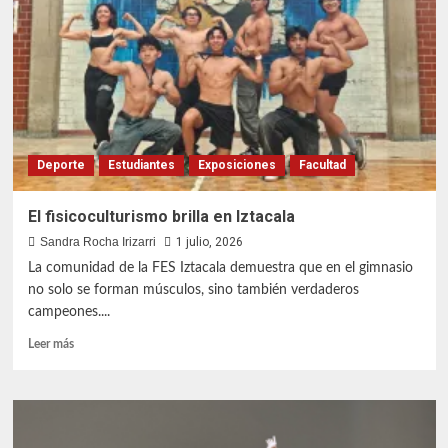
en
Expo
Animalia
México
Deporte
Estudiantes
Exposiciones
Facultad
El fisicoculturismo brilla en Iztacala
Sandra Rocha Irizarri
1 julio, 2026
La comunidad de la FES Iztacala demuestra que en el gimnasio
no solo se forman músculos, sino también verdaderos
campeones....
Leer
Leer más
más
sobre
El
fisicoculturismo
brilla