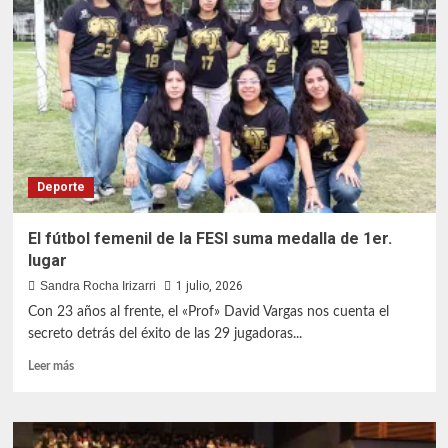
finalistas
de
Talento
Iztacala
Deporte
El fútbol femenil de la FESI suma medalla de 1er.
lugar
Sandra Rocha Irizarri
1 julio, 2026
Con 23 años al frente, el «Prof» David Vargas nos cuenta el
secreto detrás del éxito de las 29 jugadoras...
Leer
Leer más
más
sobre
El
fútbol