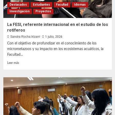
Destacados
Estudiantes
Facultad
Idiomas
Investigación
Proyectos
La FESI, referente internacional en el estudio de los
rotíferos
Sandra Rocha Irizarri
1 julio, 2026
Con el objetivo de profundizar en el conocimiento de los
micrometazoos y su impacto en los ecosistemas acuáticos, la
Facultad...
Leer
Leer más
más
sobre
La
FESI,
referente
internacional
en
el
estudio
de