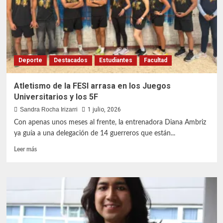
de
la
Luz
Deporte
Destacados
Estudiantes
Facultad
Atletismo de la FESI arrasa en los Juegos
Universitarios y los 5F
Sandra Rocha Irizarri
1 julio, 2026
Con apenas unos meses al frente, la entrenadora Diana Ambriz
ya guía a una delegación de 14 guerreros que están...
Leer
Leer más
más
sobre
Atletismo
de
la
FESI
arrasa