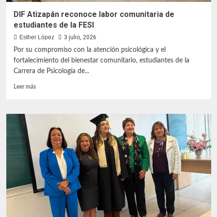
DIF Atizapán reconoce labor comunitaria de
estudiantes de la FESI
Esther López
3 julio, 2026
Por su compromiso con la atención psicológica y el
fortalecimiento del bienestar comunitario, estudiantes de la
Carrera de Psicología de...
Leer
Leer más
más
sobre
DIF
Atizapán
reconoce
labor
comunitaria
de
estudiantes
de
la
FESI