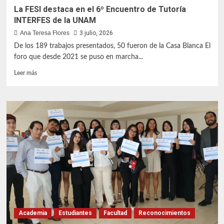
La FESI destaca en el 6º Encuentro de Tutoría
INTERFES de la UNAM
Ana Teresa Flores
3 julio, 2026
De los 189 trabajos presentados, 50 fueron de la Casa Blanca El
foro que desde 2021 se puso en marcha...
Leer
Leer más
más
sobre
La
FESI
destaca
en
el
6º
Encuentro
de
Tutoría
INTERFES
de
la
Academia
Estudiantes
Facultad
Reconocimientos
UNAM