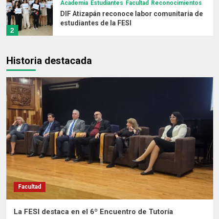
Academia
Estudiantes
Facultad
Reconocimientos
DIF Atizapán reconoce labor comunitaria de
estudiantes de la FESI
2
Destacados
Facultad
Historia destacada
Nancy Viorato: Primera doctora en
Enfermería formada en la UNAM
3
Destacados
Estudiantes
Facultad
Idiomas
Investigación
Proyectos
La FESI, referente internacional en el estudio
de los rotíferos
4
Actividades Docentes
Foro de Salud Global, referente nacional e
internacional
Facultad
5
La FESI destaca en el 6º Encuentro de Tutoría
Facultad