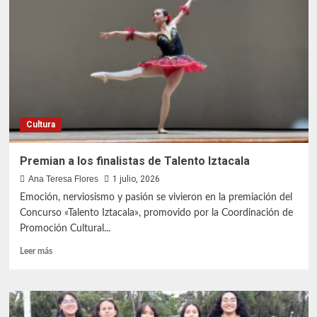
en
Iztacala
Cultura
Premian a los finalistas de Talento Iztacala
Ana Teresa Flores
1 julio, 2026
Emoción, nerviosismo y pasión se vivieron en la premiación del
Concurso «Talento Iztacala», promovido por la Coordinación de
Promoción Cultural...
Leer
Leer más
más
sobre
Premian
a
los