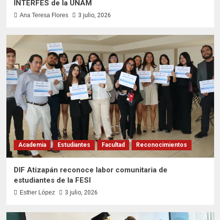
INTERFES de la UNAM
La FESI destaca en el 6º Encuentro de
Ana Teresa Flores
3 julio, 2026
Tutoría INTERFES de la UNAM
1
Academia
Estudiantes
Facultad
Reconocimientos
DIF Atizapán reconoce labor comunitaria de
estudiantes de la FESI
2
Destacados
Facultad
Nancy Viorato: Primera doctora en
Enfermería formada en la UNAM
3
Academia
Estudiantes
Facultad
Reconocimientos
Destacados
Estudiantes
Facultad
Idiomas
Investigación
Proyectos
DIF Atizapán reconoce labor comunitaria de
La FESI, referente internacional en el estudio
estudiantes de la FESI
de los rotíferos
4
Esther López
3 julio, 2026
Actividades Docentes