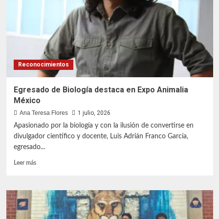
en
los
Juegos
Universitarios
y
los
5F
Reconocimientos
Egresado de Biología destaca en Expo Animalia
México
Ana Teresa Flores
1 julio, 2026
Apasionado por la biología y con la ilusión de convertirse en
divulgador científico y docente, Luis Adrián Franco García,
egresado...
Leer
Leer más
más
sobre
Egresado
de
Biología
destaca