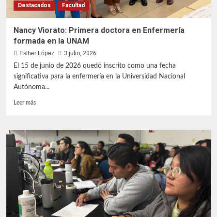
Destacados
Facultad
Nancy Viorato: Primera doctora en Enfermería
formada en la UNAM
Esther López
3 julio, 2026
El 15 de junio de 2026 quedó inscrito como una fecha
significativa para la enfermería en la Universidad Nacional
Autónoma...
Leer
Leer más
más
sobre
Nancy
Viorato:
Primera
doctora
en
Enfermería
formada
en
la
UNAM