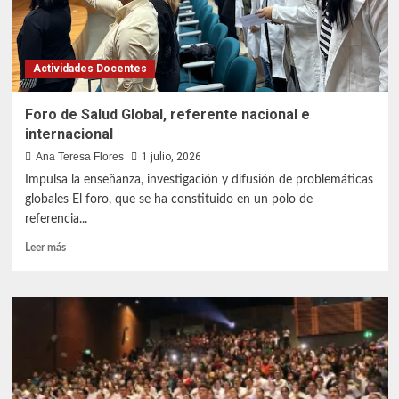
los
rotíferos
Actividades Docentes
Foro de Salud Global, referente nacional e
internacional
Ana Teresa Flores
1 julio, 2026
Impulsa la enseñanza, investigación y difusión de problemáticas
globales El foro, que se ha constituido en un polo de
referencia...
Leer
Leer más
más
sobre
Foro
de
Salud
Global,
referente
nacional
e