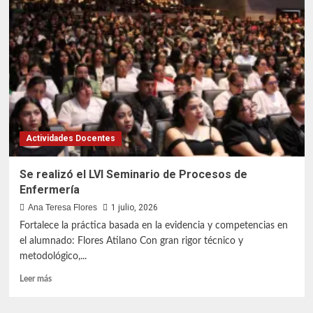
femenil
de
la
FESI
suma
medalla
de
1er.
lugar
Actividades Docentes
Se realizó el LVI Seminario de Procesos de
Enfermería
Ana Teresa Flores
1 julio, 2026
Fortalece la práctica basada en la evidencia y competencias en
el alumnado: Flores Atilano Con gran rigor técnico y
metodológico,...
Leer
Leer más
más
sobre