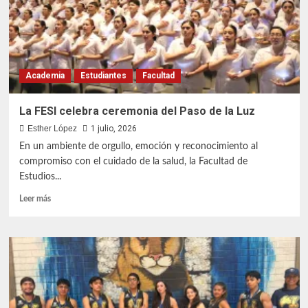
internacional
Academia
Estudiantes
Facultad
La FESI celebra ceremonia del Paso de la Luz
Esther López
1 julio, 2026
En un ambiente de orgullo, emoción y reconocimiento al
compromiso con el cuidado de la salud, la Facultad de
Estudios...
Leer
Leer más
más
sobre
La
FESI
celebra
ceremonia
del
Paso