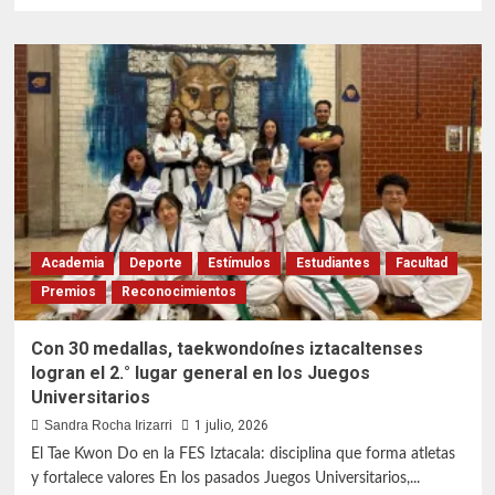
sobre
Jornada
Estudiantil
impulsa
la
cultura
de
investigación
en
las
tradiciones
C-
Academia
Deporte
Estímulos
Estudiantes
Facultad
CC-
Premios
Reconocimientos
IC
Con 30 medallas, taekwondoínes iztacaltenses
logran el 2.° lugar general en los Juegos
Universitarios
Sandra Rocha Irizarri
1 julio, 2026
El Tae Kwon Do en la FES Iztacala: disciplina que forma atletas
y fortalece valores En los pasados Juegos Universitarios,...