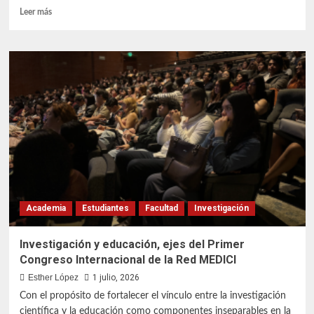
Leer
Leer más
más
sobre
Con
30
medallas,
taekwondoínes
iztacaltenses
logran
el
2.°
lugar
general
en
los
Academia
Estudiantes
Facultad
Investigación
Juegos
Universitarios
Investigación y educación, ejes del Primer
Congreso Internacional de la Red MEDICI
Esther López
1 julio, 2026
Con el propósito de fortalecer el vínculo entre la investigación
científica y la educación como componentes inseparables en la